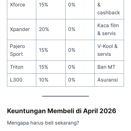
Xforce
15%
0%
&
cashback
Kaca film
Xpander
20%
0%
& servis
Pajero
V-Kool &
15%
0%
Sport
servis
Triton
15%
0%
Ban MT
L300
10%
0%
Asuransi
Keuntungan Membeli di April 2026
Mengapa harus beli sekarang?