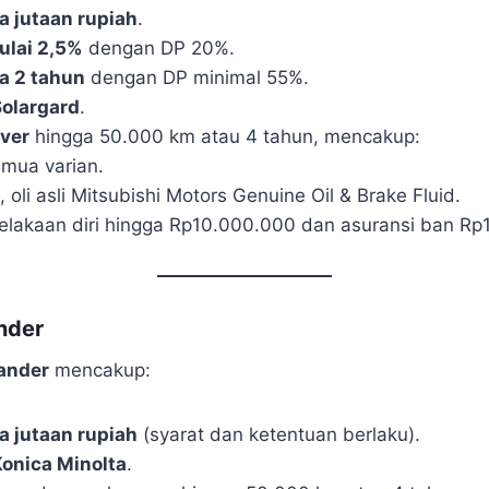
 jutaan rupiah
.
ulai 2,5%
dengan DP 20%.
a 2 tahun
dengan DP minimal 55%.
Solargard
.
ver
hingga 50.000 km atau 4 tahun, mencakup:
emua varian.
oli asli Mitsubishi Motors Genuine Oil & Brake Fluid.
elakaan diri hingga Rp10.000.000 dan asuransi ban Rp
nder
ander
mencakup:
 jutaan rupiah
(syarat dan ketentuan berlaku).
onica Minolta
.