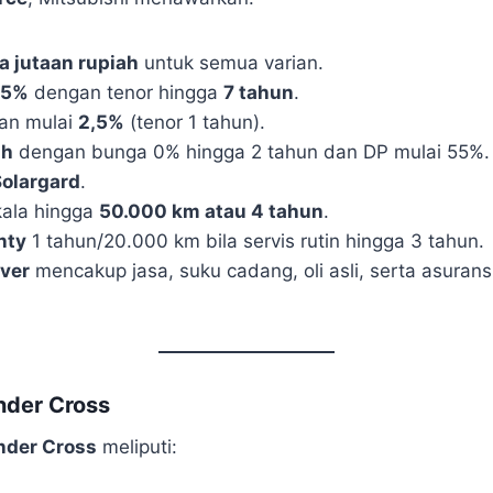
 jutaan rupiah
untuk semua varian.
15%
dengan tenor hingga
7 tahun
.
gan mulai
2,5%
(tenor 1 tahun).
sh
dengan bunga 0% hingga 2 tahun dan DP mulai 55%.
Solargard
.
rkala hingga
50.000 km atau 4 tahun
.
nty
1 tahun/20.000 km bila servis rutin hingga 3 tahun.
ver
mencakup jasa, suku cadang, oli asli, serta asurans
nder Cross
nder Cross
meliputi: