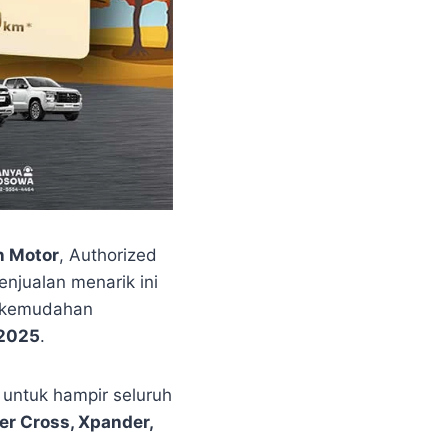
n Motor
, Authorized
enjualan menarik ini
n kemudahan
 2025
.
untuk hampir seluruh
er Cross, Xpander,