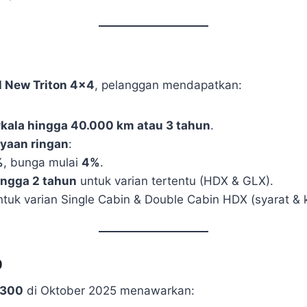
l New Triton 4×4
, pelanggan mendapatkan:
erkala hingga 40.000 km atau 3 tahun
.
yaan ringan
:
%
, bunga mulai
4%
.
ngga 2 tahun
untuk varian tertentu (HDX & GLX).
tuk varian Single Cabin & Double Cabin HDX (syarat & 
0
L300
di Oktober 2025 menawarkan: