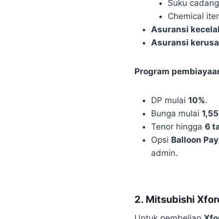
Suku cadang, 
Chemical ite
Asuransi kecela
Asuransi kerus
Program pembiayaan 
DP mulai
10%
.
Bunga mulai
1,5
Tenor hingga
6 t
Opsi
Balloon Pa
admin.
2. Mitsubishi Xfo
Untuk pembelian
Xfo