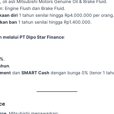
oli asli Mitsubishi Motors Genuine Oil & Brake Fluid.
m: Engine Flush dan Brake Fluid.
kaan diri
1 tahun senilai hingga Rp4.000.000 per orang.
akan ban
1 tahun senilai hingga Rp1.400.000.
melalui PT Dipo Star Finance
:
5%
.
ahun
.
yment
dan
SMART Cash
dengan bunga 0% (tenor 1 tahu
rce
rce
, Mitsubishi menawarkan: