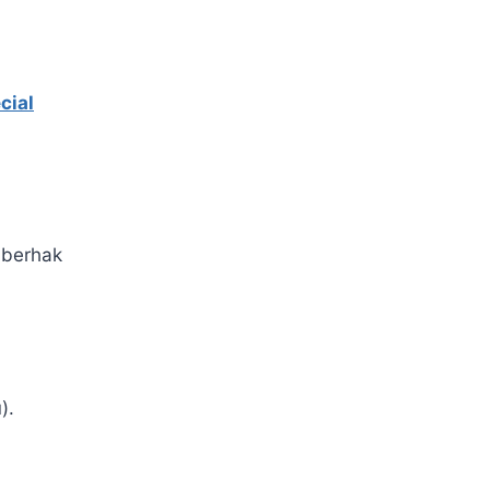
cial
 berhak
).