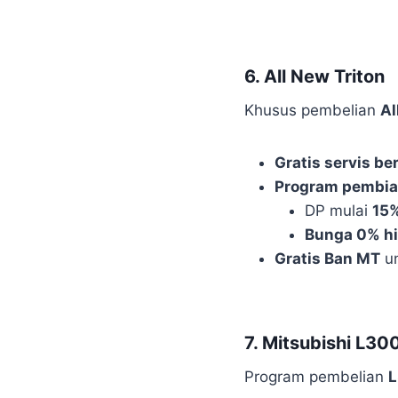
6. All New Triton
Khusus pembelian
Al
Gratis servis b
Program pembia
DP mulai
15
Bunga 0% hi
Gratis Ban MT
un
7. Mitsubishi L30
Program pembelian