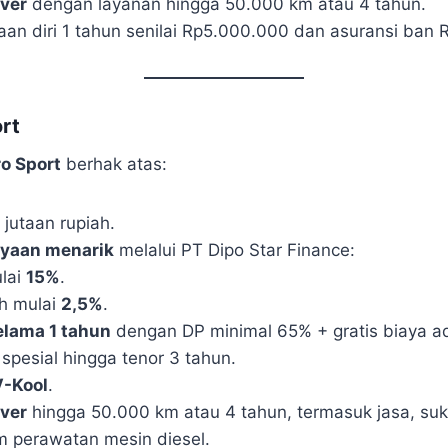
ver
dengan layanan hingga 50.000 km atau 4 tahun.
aan diri 1 tahun senilai Rp5.000.000 dan asuransi ban 
rt
o Sport
berhak atas:
jutaan rupiah.
yaan menarik
melalui PT Dipo Star Finance:
lai
15%
.
h mulai
2,5%
.
lama 1 tahun
dengan DP minimal 65% + gratis biaya ad
spesial hingga tenor 3 tahun.
V-Kool
.
ver
hingga 50.000 km atau 4 tahun, termasuk jasa, su
m perawatan mesin diesel.