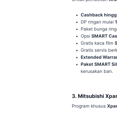
Cashback hingga
DP ringan mulai
Paket bunga rin
Opsi
SMART Ca
Gratis kaca film
Gratis servis be
Extended Warra
Paket SMART Sil
kerusakan ban.
3. Mitsubishi Xpa
Program khusus
Xpa